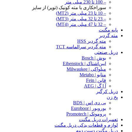
– 100 تا 230 میلی متر
سوراخکاری با مته کونیک (توپر) از سایز
– 10 تا 23 میلی متر (MT2)
– 23 تا 32 میلی متر (MT3)
– 32 تا 47 میلی متر (MT4)
پایه مگنت
مته گردبر
مته گردبر HSS
مته گردبر سرالماسه TCT
دریل صنعتی
بوش | Bosch
ایبن‌اشتاک | Eibenstock
میلواکی | Milwaukee
متابو | Metabo
فاین | Fein
آ ا گ | AEG
دریل کرگیر
پخ زن
بی دی اس | BDS
یوروبور | Euroboor
پروموتک | Promotech
تعمیرات دریل مگنت
لوازم و قطعات یدکی دریل مگنت
دریل مگنت دست دوم