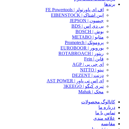
برندها
اف ای پاورتولز | FE Powertools
ایبن اشتاک | EIBENSTOCK
جپسون | JEPSON
بی دی اس | BDS
بوش | BOSCH
متابو | METABO
پروموتک | Promotech
یوروبور | EUROBOOR
رپتور | ROTABROACH
فاین | Fein
ای جی پی | AGP
نیتو | NITTO
دزنت | DEZENT
ای اس تی پاور | AST POWER
تیری کیگو | 3KEEGO
محک | Mahak
کاتالوگ محصولات
درباره ما
تماس با ما
علاقه مندی
مقایسه