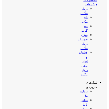
و خدمات
دریل
مگنت
پایه
مگنت
مته
گردبر
پخ‌زن
تعمیرات
دریل
مگنت
قطعات
و
ابزار
یدکی
دریل
مگنت
لینک‌های
کاربردی
درباره
ما
تماس
با ما
مجله