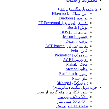
محصولات و خدمات
خرید دریل مگنت (برندها)
ایبن‌اشتاک | Eibenstock
یوروبور | Euroboor
اف ای پاورتولز | FE Powertools
بوش | Bosch
بی دی اس | BDS
جپسون | Jepson
دزنت | Dezent
ای‌اس‌تی پاور | AST Power
فاین | Fein
پروموتک | Promotech
ای‌جی‌پی | AGP
محک | Mahak
متابو | Metabo
رپتور | Rotabroach
نیتو | Nitto
تیری کیگو | 3Keego
خرید دریل مگنت (سایزبندی)
سوراخکاری با مته گردبر از سایز
– 30 تا 40 میلی متر
– 40 تا 60 میلی متر
– 60 تا 100 میلی متر