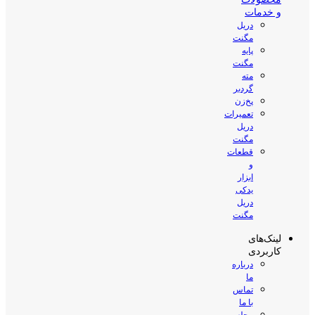
و خدمات
دریل
مگنت
پایه
مگنت
مته
گردبر
پخ‌زن
تعمیرات
دریل
مگنت
قطعات
و
ابزار
یدکی
دریل
مگنت
لینک‌های
کاربردی
درباره
ما
تماس
با ما
مجله