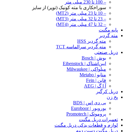
– 100 تا 230 میلی متر
سوراخکاری با مته کونیک (توپر) از سایز
– 10 تا 23 میلی متر (MT2)
– 23 تا 32 میلی متر (MT3)
– 32 تا 47 میلی متر (MT4)
پایه مگنت
مته گردبر
مته گردبر HSS
مته گردبر سرالماسه TCT
دریل صنعتی
بوش | Bosch
ایبن‌اشتاک | Eibenstock
میلواکی | Milwaukee
متابو | Metabo
فاین | Fein
آ ا گ | AEG
دریل کرگیر
پخ زن
بی دی اس | BDS
یوروبور | Euroboor
پروموتک | Promotech
تعمیرات دریل مگنت
لوازم و قطعات یدکی دریل مگنت
دریل مگنت دست دوم