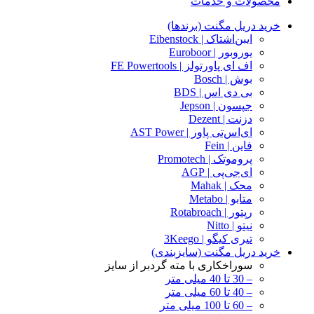
محصولات و خدمات
خرید دریل مگنت (برندها)
ایبن‌اشتاک | Eibenstock
یوروبور | Euroboor
اف ای پاورتولز | FE Powertools
بوش | Bosch
بی دی اس | BDS
جپسون | Jepson
دزنت | Dezent
ای‌اس‌تی پاور | AST Power
فاین | Fein
پروموتک | Promotech
ای‌جی‌پی | AGP
محک | Mahak
متابو | Metabo
رپتور | Rotabroach
نیتو | Nitto
تیری کیگو | 3Keego
خرید دریل مگنت (سایزبندی)
سوراخکاری با مته گردبر از سایز
– 30 تا 40 میلی متر
– 40 تا 60 میلی متر
– 60 تا 100 میلی متر