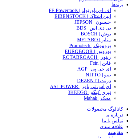
برندها
اف ای پاورتولز | FE Powertools
ایبن اشتاک | EIBENSTOCK
جپسون | JEPSON
بی دی اس | BDS
بوش | BOSCH
متابو | METABO
پروموتک | Promotech
یوروبور | EUROBOOR
رپتور | ROTABROACH
فاین | Fein
ای جی پی | AGP
نیتو | NITTO
دزنت | DEZENT
ای اس تی پاور | AST POWER
تیری کیگو | 3KEEGO
محک | Mahak
کاتالوگ محصولات
درباره ما
تماس با ما
علاقه مندی
مقایسه