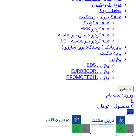
دریل گیربکسی
قطعات یدکی
مته گردبر دریل مگنت
مته ته کونیک
مته گردبر HSS
مته گردبر دستی سرالماسه
مته گردبر سرالماسه TCT
پاوربانک (ایستگاه برق شارژی)
پایه مگنت
پخ زن
پخ زن BDS
پخ زن EUROBOOR
پخ زن PROMOTECH
جستجو
ورود / ثبت نام
0
0
محصول
۰
تومان
منو