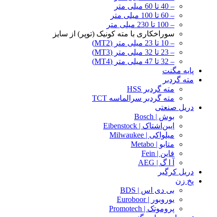
– 40 تا 60 میلی متر
– 60 تا 100 میلی متر
– 100 تا 230 میلی متر
سوراخکاری با مته کونیک (توپر) از سایز
– 10 تا 23 میلی متر (MT2)
– 23 تا 32 میلی متر (MT3)
– 32 تا 47 میلی متر (MT4)
پایه مگنت
مته گردبر
مته گردبر HSS
مته گردبر سرالماسه TCT
دریل صنعتی
بوش | Bosch
ایبن‌اشتاک | Eibenstock
میلواکی | Milwaukee
متابو | Metabo
فاین | Fein
آ ا گ | AEG
دریل کرگیر
پخ زن
بی دی اس | BDS
یوروبور | Euroboor
پروموتک | Promotech