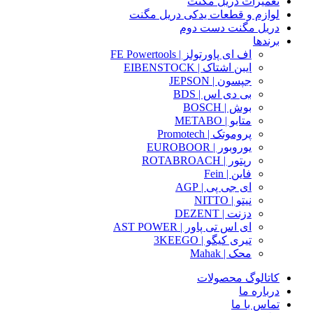
تعمیرات دریل مگنت
لوازم و قطعات یدکی دریل مگنت
دریل مگنت دست دوم
برندها
اف ای پاورتولز | FE Powertools
ایبن اشتاک | EIBENSTOCK
جپسون | JEPSON
بی دی اس | BDS
بوش | BOSCH
متابو | METABO
پروموتک | Promotech
یوروبور | EUROBOOR
رپتور | ROTABROACH
فاین | Fein
ای جی پی | AGP
نیتو | NITTO
دزنت | DEZENT
ای اس تی پاور | AST POWER
تیری کیگو | 3KEEGO
محک | Mahak
کاتالوگ محصولات
درباره ما
تماس با ما