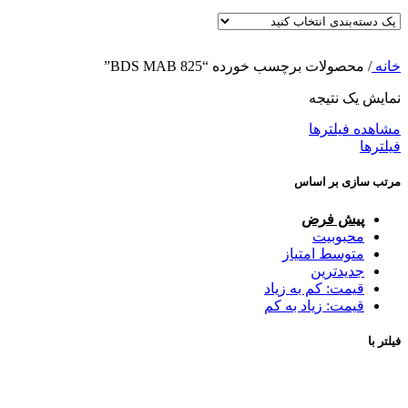
خانه
/
محصولات برچسب خورده “BDS MAB 825”
نمایش یک نتیجه
مشاهده فیلترها
فیلترها
مرتب سازی بر اساس
پیش فرض
محبوبیت
متوسط امتیاز
جدیدترین
قیمت: کم به زیاد
قیمت: زیاد به کم
فیلتر با