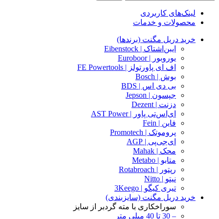
لینک‌های کاربردی
محصولات و خدمات
خرید دریل مگنت (برندها)
ایبن‌اشتاک | Eibenstock
یوروبور | Euroboor
اف ای پاورتولز | FE Powertools
بوش | Bosch
بی دی اس | BDS
جپسون | Jepson
دزنت | Dezent
ای‌اس‌تی پاور | AST Power
فاین | Fein
پروموتک | Promotech
ای‌جی‌پی | AGP
محک | Mahak
متابو | Metabo
رپتور | Rotabroach
نیتو | Nitto
تیری کیگو | 3Keego
خرید دریل مگنت (سایزبندی)
سوراخکاری با مته گردبر از سایز
– 30 تا 40 میلی متر