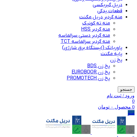
دریل گیربکسی
قطعات یدکی
مته گردبر دریل مگنت
مته ته کونیک
مته گردبر HSS
مته گردبر دستی سرالماسه
مته گردبر سرالماسه TCT
پاوربانک (ایستگاه برق شارژی)
پایه مگنت
پخ زن
پخ زن BDS
پخ زن EUROBOOR
پخ زن PROMOTECH
جستجو
ورود / ثبت نام
0
0
محصول
۰
تومان
منو