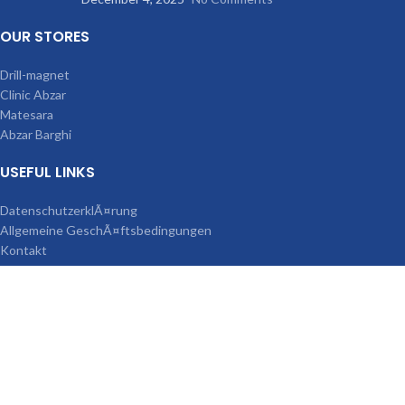
OUR STORES
Drill-magnet
Clinic Abzar
Matesara
Abzar Barghi
USEFUL LINKS
DatenschutzerklÃ¤rung
Allgemeine GeschÃ¤ftsbedingungen
Kontakt
Aktuelle Nachrichten
SeitenÃ¼bersicht
MACHINES
Magnetbohrmaschine
MagnetbohrstÃ¤nder