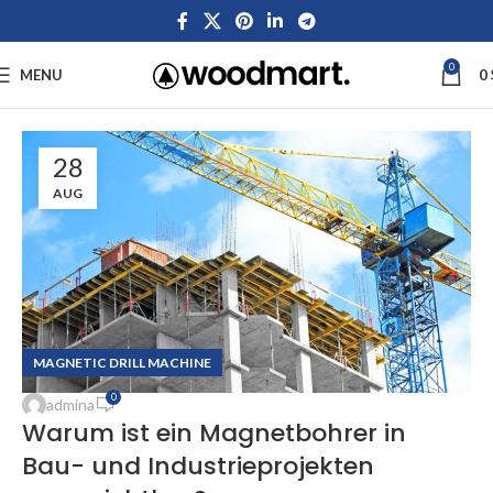
0
MENU
0
28
AUG
MAGNETIC DRILL MACHINE
0
admina
Warum ist ein Magnetbohrer in
Bau- und Industrieprojekten