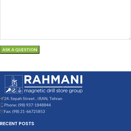
24. Sepah Street , IRAN, Tehran
Phone: (98) 937-1848844
Fax: (98) 21-66725853
RECENT POSTS