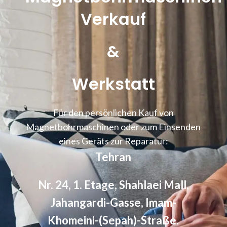
Verkauf
&
Werkstatt
Für den persönlichen Kauf von
Magnetbohrmaschinen oder zum Einsenden
eines Geräts zur Reparatur:
Tehran
Nr. 24, 1. Etage, Shahlaei Mall,
Jahangardi-Gasse, Imam-
Khomeini-(Sepah)-Straße.