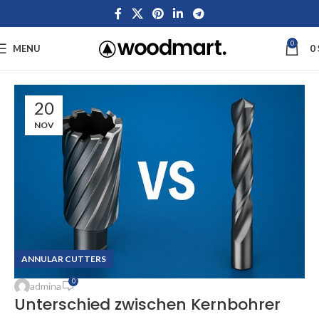
0
MENU
0
20
NOV
ANNULAR CUTTERS
0
admina
Unterschied zwischen Kernbohrer