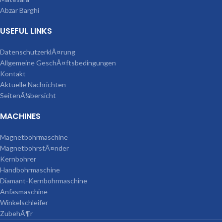
Abzar Barghi
USEFUL LINKS
DatenschutzerklÃ¤rung
Allgemeine GeschÃ¤ftsbedingungen
Kontakt
Aktuelle Nachrichten
SeitenÃ¼bersicht
MACHINES
Magnetbohrmaschine
MagnetbohrstÃ¤nder
Kernbohrer
Handbohrmaschine
Diamant-Kernbohrmaschine
Anfasmaschine
Winkelschleifer
ZubehÃ¶r