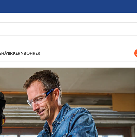
EHÃ¶R
KERNBOHRER