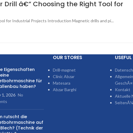
 Drill â€” Choosing the Right Tool for
ol for Industrial Projects Introduction Magnetic drills and pi...
OUR STORES
USEFUL 
e Eigenschaften
Drill-magnet
Datensch
 eine
Clinic Abzar
Allgemei
tbohrmaschine für
Matesara
GeschÃ¤f
allenbau haben?
Abzar Barghi
Kontakt
y 1, 2026
No
Aktuelle 
nts
SeitenÃ¼
 rutscht die
tbohrmaschine auf
Blech? (Technik der