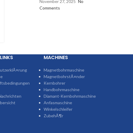
November 27, 2025
No
Comments
LINKS
MACHINES
utzerklÃ¤rung
Magnetbohrmaschine
ne
MagnetbohrstÃ¤nder
tsbedingungen
Kernbohrer
Handbohrmaschine
Nachrichten
Diamant-Kernbohrmaschine
bersicht
Anfasmaschine
Winkelschleifer
ZubehÃ¶r