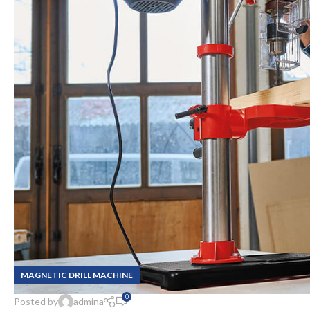
MAGNETIC DRILL MACHINE
0
Posted by
admina