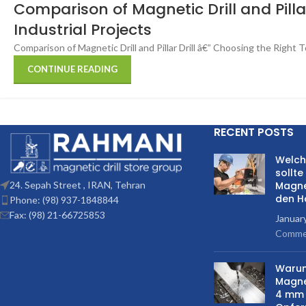
Comparison of Magnetic Drill and Pillar
Industrial Projects
Comparison of Magnetic Drill and Pillar Drill â€” Choosing the Right To
CONTINUE READING
RECENT POSTS
Welch
sollte
Magne
24. Sepah Street , IRAN, Tehran
den H
Phone: (98) 937-1848844
Fax: (98) 21-66725853
Januar
Comme
Warum
Magne
4 mm 