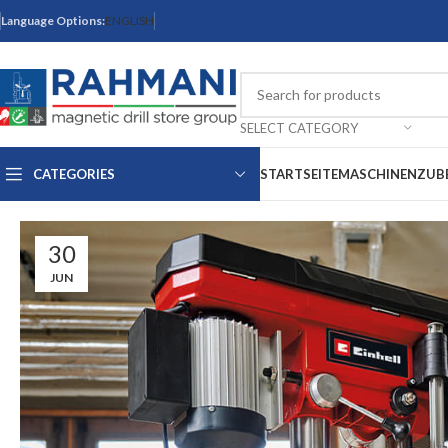
Language Options:
ENGLISH
SELECT CATEGORY
CATEGORIES
STARTSEITE
MASCHINEN
ZUB
30
JUN