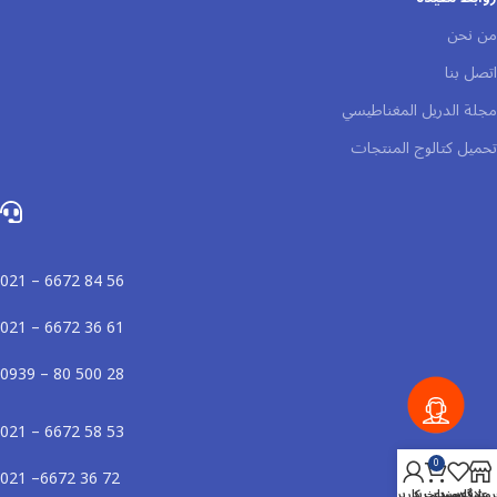
من نحن
اتصل بنا
مجلة الدريل المغناطيسي
تحميل كتالوج المنتجات
56 84 6672 – 021
61 36 6672 – 021
28 500 80 – 0939
53 58 6672 – 021
0
72 36 6672– 021
روشگاه
علاقه مندی
سبد خرید
حساب کاربری من