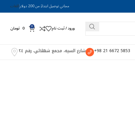
مجاني توصيل ابتداءً من 200 دولار
اللغات
0
ورود / ثبت نام
0
تومان
5853 6672 21 98+
شارع السپه، مجمع شهلائي، رقم ٢٤