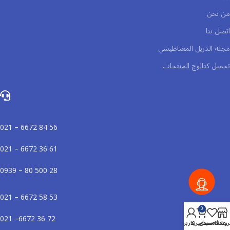
من نحن
اتصل بنا
مجلة الدريل المغناطيسي
تحميل كتالوج المنتجات
56 84 6672 – 021
61 36 6672 – 021
28 500 80 – 0939
53 58 6672 – 021
0
72 36 6672– 021
روشگاه
علاقه مندی
سبد خرید
حساب کاربری من