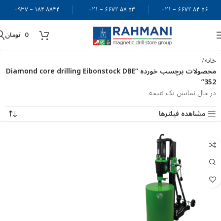
۸۸۴۴ ۱۸۴ – ۰۹۳۷
۵۳ ۵۸ ۶۶۷۲ – ۰۲۱
۵۶ ۸۴ ۶۶۷۲ – ۰۲۱
0
تومان
خانه
محصولات برچسب خورده “Diamond core drilling Eibonstock DBE
352”
در حال نمایش یک نتیجه
مشاهده فیلترها