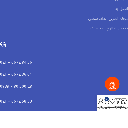
اتصل بنا
مجلة الدريل المغناطيسي
تحميل كتالوج المنتجات
56 84 6672 – 021
61 36 6672 – 021
28 500 80 – 0939
0
53 58 6672 – 021
روشگاه
فیلترها
علاقه مندی
سبد خرید
حساب کاربری من
72 36 6672– 021
44 88 184 – 0937