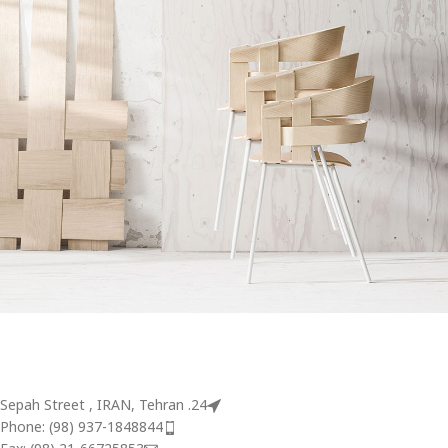
Imperdiet mauris a nontin
Accessories
24. Sepah Street , IRAN, Tehran
Phone: (98) 937-1848844