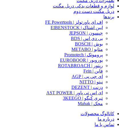
تعمیرات دریل مگنت
لوازم و قطعات یدکی دریل مگنت
دریل مگنت دست دوم
برندها
اف ای پاورتولز | FE Powertools
ایبن اشتاک | EIBENSTOCK
جپسون | JEPSON
بی دی اس | BDS
بوش | BOSCH
متابو | METABO
پروموتک | Promotech
یوروبور | EUROBOOR
رپتور | ROTABROACH
فاین | Fein
ای جی پی | AGP
نیتو | NITTO
دزنت | DEZENT
ای اس تی پاور | AST POWER
تیری کیگو | 3KEEGO
محک | Mahak
کاتالوگ محصولات
درباره ما
تماس با ما