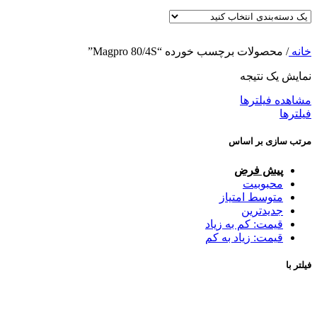
خانه
/
محصولات برچسب خورده “Magpro 80/4S”
نمایش یک نتیجه
مشاهده فیلترها
فیلترها
مرتب سازی بر اساس
پیش فرض
محبوبیت
متوسط امتیاز
جدیدترین
قیمت: کم به زیاد
قیمت: زیاد به کم
فیلتر با