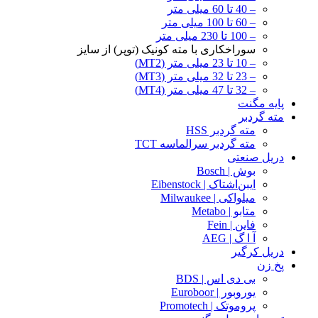
– 40 تا 60 میلی متر
– 60 تا 100 میلی متر
– 100 تا 230 میلی متر
سوراخکاری با مته کونیک (توپر) از سایز
– 10 تا 23 میلی متر (MT2)
– 23 تا 32 میلی متر (MT3)
– 32 تا 47 میلی متر (MT4)
پایه مگنت
مته گردبر
مته گردبر HSS
مته گردبر سرالماسه TCT
دریل صنعتی
بوش | Bosch
ایبن‌اشتاک | Eibenstock
میلواکی | Milwaukee
متابو | Metabo
فاین | Fein
آ ا گ | AEG
دریل کرگیر
پخ زن
بی دی اس | BDS
یوروبور | Euroboor
پروموتک | Promotech