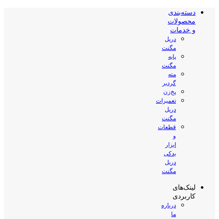
دسته‌بندی
محصولات
و خدمات
دریل
مگنت
پایه
مگنت
مته
گردبر
پخ‌زن
تعمیرات
دریل
مگنت
قطعات
و
ابزار
یدکی
دریل
مگنت
لینک‌های
کاربردی
درباره
ما