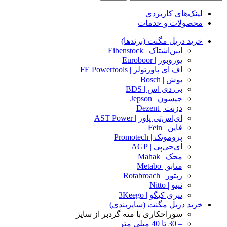
لینک‌های کاربردی
محصولات و خدمات
خرید دریل مگنت (برندها)
ایبن‌اشتاک | Eibenstock
یوروبور | Euroboor
اف ای پاورتولز | FE Powertools
بوش | Bosch
بی دی اس | BDS
جپسون | Jepson
دزنت | Dezent
ای‌اس‌تی پاور | AST Power
فاین | Fein
پروموتک | Promotech
ای‌جی‌پی | AGP
محک | Mahak
متابو | Metabo
رپتور | Rotabroach
نیتو | Nitto
تیری کیگو | 3Keego
خرید دریل مگنت (سایزبندی)
سوراخکاری با مته گردبر از سایز
– 30 تا 40 میلی متر