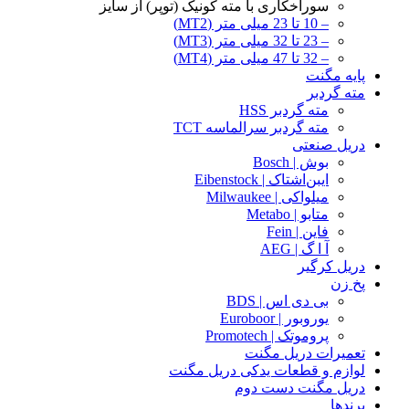
سوراخکاری با مته کونیک (توپر) از سایز
– 10 تا 23 میلی متر (MT2)
– 23 تا 32 میلی متر (MT3)
– 32 تا 47 میلی متر (MT4)
پایه مگنت
مته گردبر
مته گردبر HSS
مته گردبر سرالماسه TCT
دریل صنعتی
بوش | Bosch
ایبن‌اشتاک | Eibenstock
میلواکی | Milwaukee
متابو | Metabo
فاین | Fein
آ ا گ | AEG
دریل کرگیر
پخ زن
بی دی اس | BDS
یوروبور | Euroboor
پروموتک | Promotech
تعمیرات دریل مگنت
لوازم و قطعات یدکی دریل مگنت
دریل مگنت دست دوم
برندها