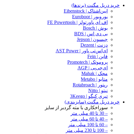
خرید دریل مگنت (برندها)
ایبن‌اشتاک | Eibenstock
یوروبور | Euroboor
اف ای پاورتولز | FE Powertools
بوش | Bosch
بی دی اس | BDS
جپسون | Jepson
دزنت | Dezent
ای‌اس‌تی پاور | AST Power
فاین | Fein
پروموتک | Promotech
ای‌جی‌پی | AGP
محک | Mahak
متابو | Metabo
رپتور | Rotabroach
نیتو | Nitto
تیری کیگو | 3Keego
خرید دریل مگنت (سایزبندی)
سوراخکاری با مته گردبر از سایز
– 30 تا 40 میلی متر
– 40 تا 60 میلی متر
– 60 تا 100 میلی متر
– 100 تا 230 میلی متر