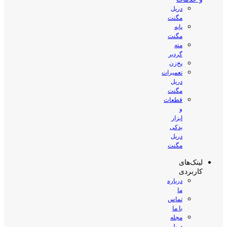
دریل
مگنت
پایه
مگنت
مته
گردبر
پخ‌زن
تعمیرات
دریل
مگنت
قطعات
و
ابزار
یدکی
دریل
مگنت
لینک‌های
کاربردی
درباره
ما
تماس
با ما
مجله
دریل