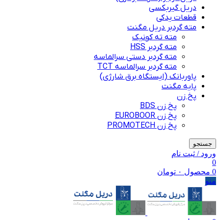
دریل گیربکسی
قطعات یدکی
مته گردبر دریل مگنت
مته ته کونیک
مته گردبر HSS
مته گردبر دستی سرالماسه
مته گردبر سرالماسه TCT
پاوربانک (ایستگاه برق شارژی)
پایه مگنت
پخ زن
پخ زن BDS
پخ زن EUROBOOR
پخ زن PROMOTECH
جستجو
ورود / ثبت نام
0
0
محصول
۰
تومان
منو