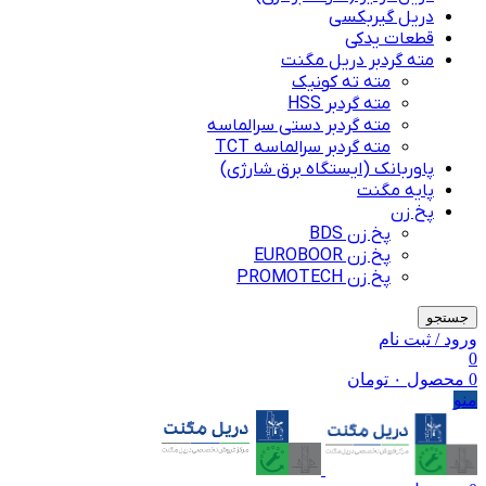
دریل گیربکسی
قطعات یدکی
مته گردبر دریل مگنت
مته ته کونیک
مته گردبر HSS
مته گردبر دستی سرالماسه
مته گردبر سرالماسه TCT
پاوربانک (ایستگاه برق شارژی)
پایه مگنت
پخ زن
پخ زن BDS
پخ زن EUROBOOR
پخ زن PROMOTECH
جستجو
ورود / ثبت نام
0
0
محصول
۰
تومان
منو