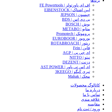
برندها
اف ای پاورتولز | FE Powertools
ایبن اشتاک | EIBENSTOCK
جپسون | JEPSON
بی دی اس | BDS
بوش | BOSCH
متابو | METABO
پروموتک | Promotech
یوروبور | EUROBOOR
رپتور | ROTABROACH
فاین | Fein
ای جی پی | AGP
نیتو | NITTO
دزنت | DEZENT
ای اس تی پاور | AST POWER
تیری کیگو | 3KEEGO
محک | Mahak
کاتالوگ محصولات
درباره ما
تماس با ما
علاقه مندی
مقایسه
ورود / ثبت نام