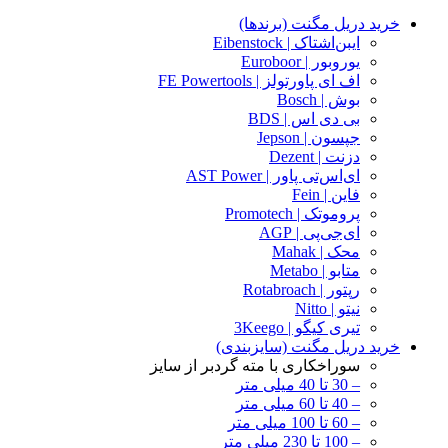
خرید دریل مگنت (برندها)
ایبن‌اشتاک | Eibenstock
یوروبور | Euroboor
اف ای پاورتولز | FE Powertools
بوش | Bosch
بی دی اس | BDS
جپسون | Jepson
دزنت | Dezent
ای‌اس‌تی پاور | AST Power
فاین | Fein
پروموتک | Promotech
ای‌جی‌پی | AGP
محک | Mahak
متابو | Metabo
رپتور | Rotabroach
نیتو | Nitto
تیری کیگو | 3Keego
خرید دریل مگنت (سایزبندی)
سوراخکاری با مته گردبر از سایز
– 30 تا 40 میلی متر
– 40 تا 60 میلی متر
– 60 تا 100 میلی متر
– 100 تا 230 میلی متر