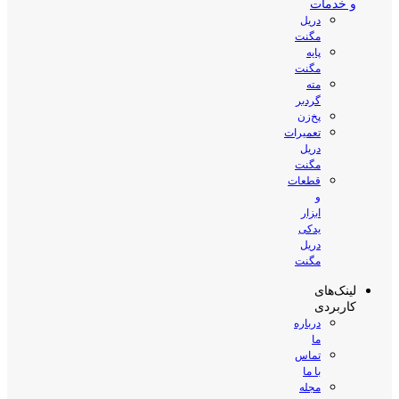
و خدمات
دریل
مگنت
پایه
مگنت
مته
گردبر
پخ‌زن
تعمیرات
دریل
مگنت
قطعات
و
ابزار
یدکی
دریل
مگنت
لینک‌های
کاربردی
درباره
ما
تماس
با ما
مجله