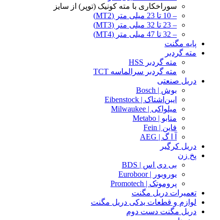
سوراخکاری با مته کونیک (توپر) از سایز
– 10 تا 23 میلی متر (MT2)
– 23 تا 32 میلی متر (MT3)
– 32 تا 47 میلی متر (MT4)
پایه مگنت
مته گردبر
مته گردبر HSS
مته گردبر سرالماسه TCT
دریل صنعتی
بوش | Bosch
ایبن‌اشتاک | Eibenstock
میلواکی | Milwaukee
متابو | Metabo
فاین | Fein
آ ا گ | AEG
دریل کرگیر
پخ زن
بی دی اس | BDS
یوروبور | Euroboor
پروموتک | Promotech
تعمیرات دریل مگنت
لوازم و قطعات یدکی دریل مگنت
دریل مگنت دست دوم